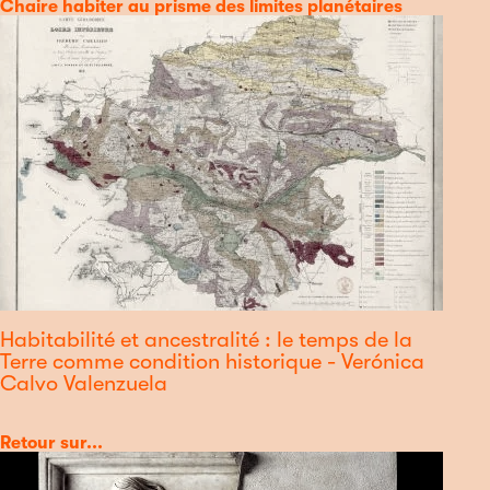
Catégorie
Chaire habiter au prisme des limites planétaires
Habitabilité et ancestralité : le temps de la
Terre comme condition historique - Verónica
Calvo Valenzuela
Catégorie
Retour sur...