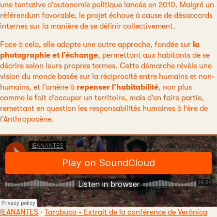
une tentative d’autonomie politique lancée en 2010. Malgré un
référendum favorable, le projet échoue à cause de désaccords
internes sur la manière de se définir collectivement.
Face à cela, elle adopte une autre approche, fondée sur
la
photographie et l’échange
, permettant aux habitants de se
décrire selon leurs propres termes. Cette démarche révèle une
vision du monde basée sur la réciprocité entre humains et non-
humains, et l’amène à
repenser l’habitabilité
, non plus
comme le fait d’occuper un territoire, mais d’en faire partie,
remettant en question les responsabilités humaines à l’ère de
l’Anthropocène.
IEANANTES
·
Tarabuco - Extrait de la conférence de Verónica