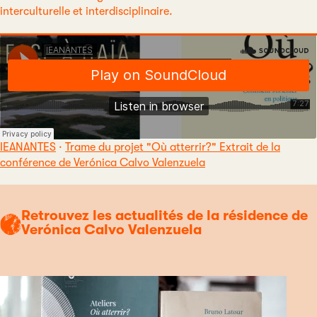
interculturelle et interdisciplinaire.
IEANANTES
·
Trame du projet "Où atterrir?" Extrait de la
conférence de Verónica Calvo Valenzuela
Retrouvez les actualités de la résidence de
Verónica Calvo Valenzuela