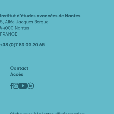
L'institut
d'études
avancées
Institut d'études avancées de Nantes
de
5, Allée Jacques Berque
Nantes
44000 Nantes
FRANCE
+33 (0)7 89 09 20 65
Contact
Accès
Linkedin
Youtube
Facebook
Instagram