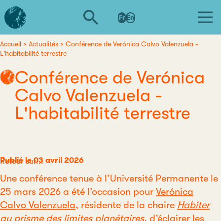
Aller
L'institut
au
Fr
En
d'études
contenu
avancées
principal
de
Accueil
Actualités
Conférence de Verónica Calvo Valenzuela -
Fil
L'habitabilité terrestre
Nantes
d'Ariane
Conférence de Verónica
Calvo Valenzuela -
L'habitabilité terrestre
Publié le 03 avril 2026
Catégorie
Retour sur...
Une conférence tenue à l’Université Permanente le
25 mars 2026 a été l’occasion pour
Verónica
Calvo Valenzuela
, résidente de la chaire
Habiter
au prisme des limites planétaires
, d’éclairer les