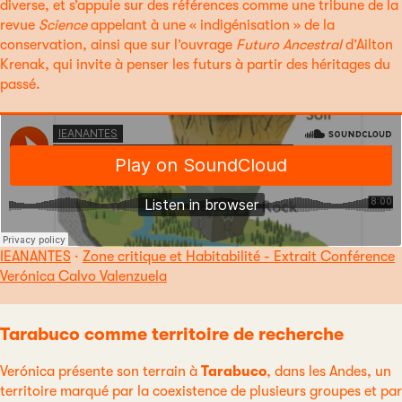
diverse, et s’appuie sur des références comme une tribune de la
revue
Science
appelant à une « indigénisation » de la
conservation, ainsi que sur l’ouvrage
Futuro Ancestral
d’Ailton
Krenak, qui invite à penser les futurs à partir des héritages du
passé.
IEANANTES
·
Zone critique et Habitabilité - Extrait Conférence
Verónica Calvo Valenzuela
Tarabuco comme territoire de recherche
Verónica présente son terrain à
Tarabuco
, dans les Andes, un
territoire marqué par la coexistence de plusieurs groupes et par