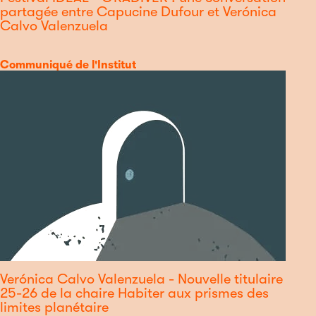
partagée entre Capucine Dufour et Verónica
Calvo Valenzuela
Catégorie
Communiqué de l'Institut
Verónica Calvo Valenzuela - Nouvelle titulaire
25-26 de la chaire Habiter aux prismes des
limites planétaire