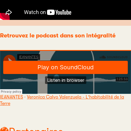
Retrouvez le podcast dans son intégralité
IEANANTES
·
Veronica Calvo Valenzuela - L'habitabilité de la
Terre