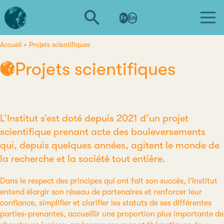
Aller
L'institut
au
Fr
En
d'études
contenu
avancées
principal
de
Accueil
Projets scientifiques
Fil
Nantes
Projets scientifiques
d'Ariane
L’Institut s’est doté depuis 2021 d’un projet
scientifique prenant acte des bouleversements
qui, depuis quelques années, agitent le monde de
la recherche et la société tout entière.
Dans le respect des principes qui ont fait son succès, l’Institut
entend élargir son réseau de partenaires et renforcer leur
confiance, simplifier et clarifier les statuts de ses différentes
parties-prenantes, accueillir une proportion plus importante de