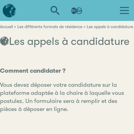
Aller
L'institut
au
Fr
En
d'études
contenu
avancées
principal
de
Accueil
Les différents formats de résidence
Les appels à candidature
Fil
Nantes
Les appels à candidature
d'Ariane
Comment candidater ?
Vous devez déposer votre candidature sur la
plateforme adaptée à la chaire à laquelle vous
postulez. Un formulaire sera à remplir et des
pièces à déposer en ligne.