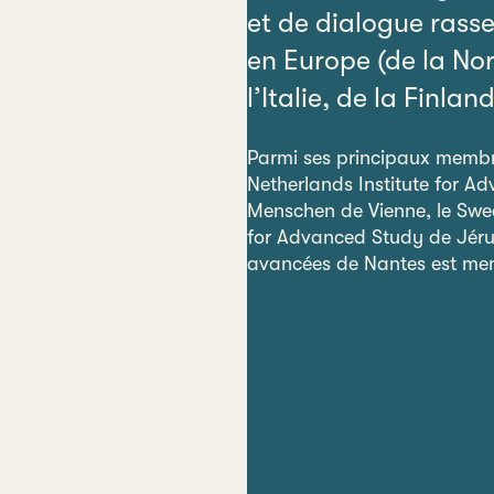
et de dialogue rass
en Europe (de la No
l’Italie, de la Finland
Parmi ses principaux membres
Netherlands Institute for Ad
Menschen de Vienne, le Swed
for Advanced Study de Jérus
avancées de Nantes est me