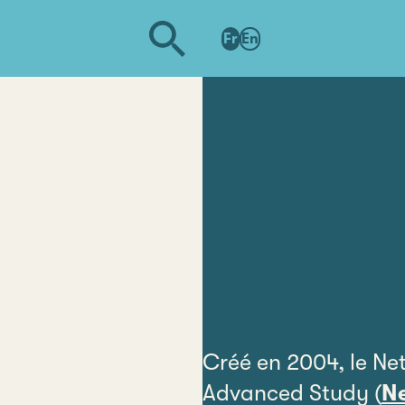
Fr
En
Créé en 2004, le Net
Advanced Study (
N