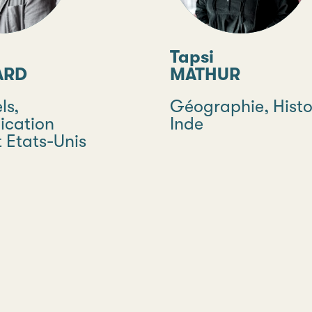
Tapsi
ARD
MATHUR
e
ls,
Discipline
Géographie, Histo
cation
Pays
Inde
 Etats-Unis
Type
d'études
Contact
s de Nantes
Accès
Jacques Berque