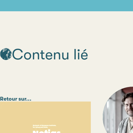
Contenu lié
Catégorie
Retour sur...