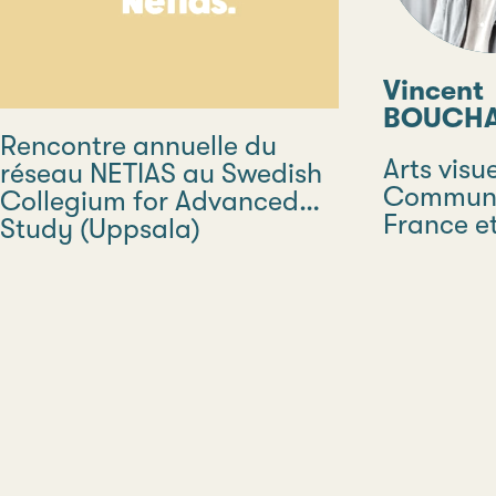
Vincent
BOUCH
Rencontre annuelle du
Disciplin
Arts visue
réseau NETIAS au Swedish
Communi
Collegium for Advanced
Pays
France et
Study (Uppsala)
Type
Institut 
avancée
5, Allée 