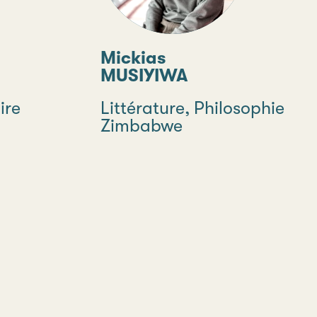
Mickias
MUSIYIWA
ire
Discipline
Littérature, Philosophie
Pays
Zimbabwe
Type
S'abonner à la
lettre d'information
Partenaires