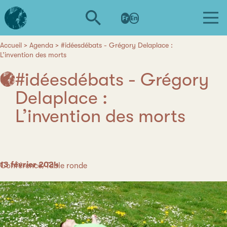
Aller
L'institut
au
Fr
En
d'études
contenu
avancées
principal
de
Accueil
Agenda
#idéesdébats - Grégory Delaplace :
Fil
L’invention des morts
Nantes
d'Ariane
#idéesdébats - Grégory
Delaplace :
L’invention des morts
Date
13 février 2024
Catégorie
Conférence/Table ronde