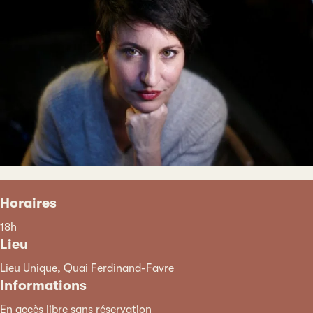
Horaires
18h
Lieu
Lieu Unique, Quai Ferdinand-Favre
Informations
En accès libre sans réservation