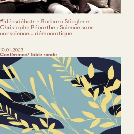
#idéesdébats - Barbara Stiegler et
Christophe Pébarthe : Science sans
conscience… démocratique
Date
10.01.2023
Catégorie
Conférence/Table ronde