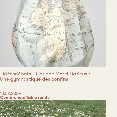
#idéesdébats - Corinne Morel Darleux :
Une gymnastique des confins
Date
13.02.2024
Catégorie
Conférence/Table ronde