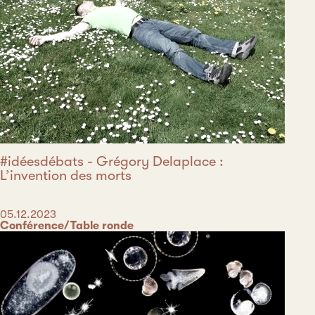
#idéesdébats - Grégory Delaplace :
L’invention des morts
Date
05.12.2023
Catégorie
Conférence/Table ronde