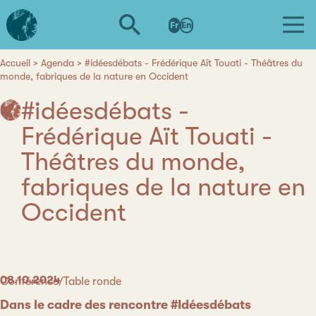
Aller
L'institut
au
Fr
En
d'études
contenu
avancées
principal
de
Accueil
Agenda
#idéesdébats - Frédérique Aït Touati - Théâtres du
Fil
monde, fabriques de la nature en Occident
Nantes
d'Ariane
#idéesdébats -
Frédérique Aït Touati -
Théâtres du monde,
fabriques de la nature en
Occident
Date
08.10.2024
Catégorie
Conférence/Table ronde
Dans le cadre des rencontre #Idéesdébats