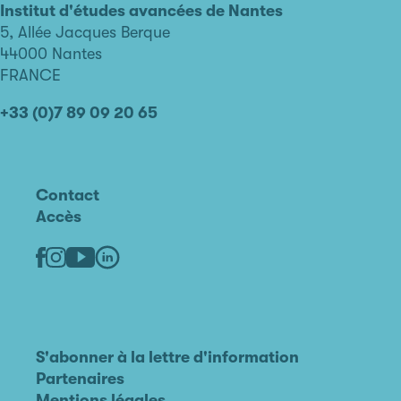
avancées
Institut d'études avancées de Nantes
de
5, Allée Jacques Berque
Nantes
44000 Nantes
FRANCE
+33 (0)7 89 09 20 65
Contact
Accès
Linkedin
Youtube
Facebook
Instagram
S'abonner à la lettre d'information
Partenaires
Mentions légales