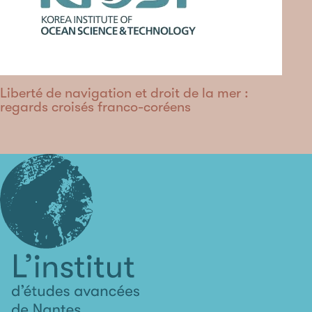
Liberté de navigation et droit de la mer :
regards croisés franco-coréens