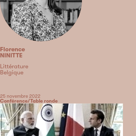
Florence
NINITTE
Discipline
Littérature
Pays
Belgique
Type
Date
25 novembre 2022
Catégorie
Conférence/Table ronde