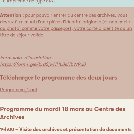
européenne de type ERC.
Attention :
pour pouvoir entrer au centre des archives, vous
devrez être muni d'une pièce d'identité originale (et non copie
ou photo) comme votre passeport, votre carte d'identité ou un
titre de séjour valide.
Formulaire d'inscription :
https://forms.gle/brdSjwHHL8eHbW9d8
Télécharger le programme des deux jours
Programme_1.pdf
Programme du mardi 18 mars au Centre des
Archives
14h00 – Visite des archives et présentation de documents