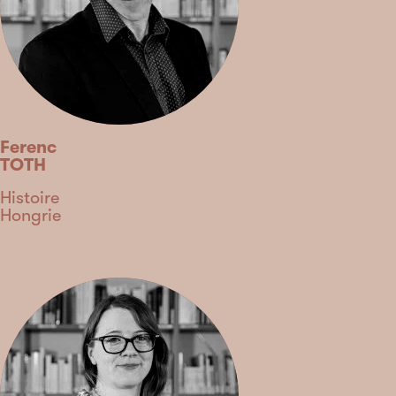
Ferenc
TOTH
Discipline
Histoire
Pays
Hongrie
Type