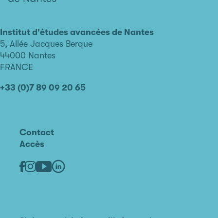
L'institut
d'études
avancées
Institut d'études avancées de Nantes
de
5, Allée Jacques Berque
Nantes
44000 Nantes
FRANCE
+33 (0)7 89 09 20 65
Contact
Accès
Linkedin
Youtube
Facebook
Instagram