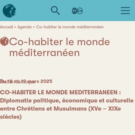
Aller
L'institut
au
Fr
En
d'études
contenu
avancées
principal
de
Accueil
Agenda
Co-habiter le monde méditerranéen
Fil
Nantes
Co-habiter le monde
d'Ariane
méditerranéen
Date
Du 18 au 19 mars 2025
Catégorie
Atelier/Colloque
CO-HABITER LE MONDE MEDITERRANEEN :
Diplomatie politique, économique et culturelle
entre Chrétiens et Musulmans (XVe – XIXe
siècles)