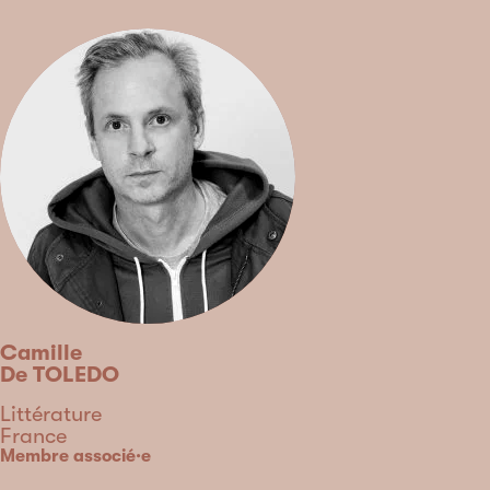
Camille
De TOLEDO
Discipline
Littérature
Pays
France
Type
Membre associé·e