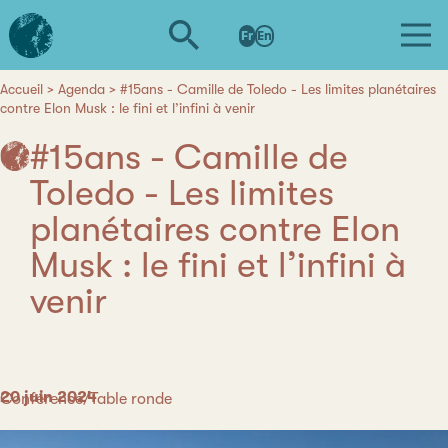
Aller
L'institut
au
Fr
En
d'études
contenu
avancées
principal
de
Accueil
Agenda
#15ans - Camille de Toledo - Les limites planétaires
Fil
contre Elon Musk : le fini et l’infini à venir
Nantes
d'Ariane
#15ans - Camille de
Toledo - Les limites
planétaires contre Elon
Musk : le fini et l’infini à
venir
Date
20 juin 2024
Catégorie
Conférence/Table ronde