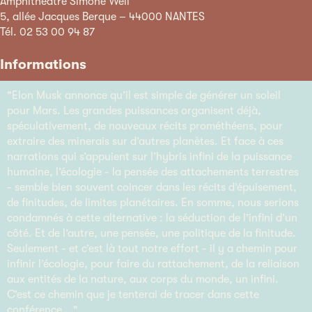
Amphithéâtre Simone Weil
5, allée Jacques Berque – 44000 NANTES
Tél. 02 53 00 94 87
Informations
"Elon Musk annonce qu’il est simple de générer un soleil
pour Mars. Les grandes puissances organisent déjà,
spéculativement, de nouveaux récits prométhéens, pour
extraire des minerais sur d’autres planètes. Et face à ces
narrations qui s’appuient sur l’hybris infini de la puissance
humaine, l’écologie - la pensée des attachements terrestres
- semble bien souvent coincer dans les récits d’épuisement,
de finitudes, de limites planétaires. En somme, nous serions
condamnés à cette alternative : la séduction de l’infini d’un
côté. Et de l’autre, une pensée, une politique de la finitude.
Seulement - et c’est là tout notre effort - il y a chemin pour
infinir l’écologie, pour faire du rattachement, de la reliaison
aux entités de la nature, aux corps du monde, un infini.
C’est ce chemin que je tenterai de tracer dans cette
conférence… "