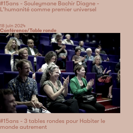
#15ans - Souleymane Bachir Diagne -
L'humanité comme premier universel
Date
18 juin 2024
Catégorie
Conférence/Table ronde
#15ans - 3 tables rondes pour Habiter le
monde autrement