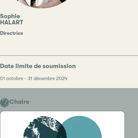
Sophie
HALART
Type
Poste
Directrice
Date limite de soumission
01 octobre - 31 décembre 2024
Chaire