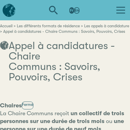
Aller
L'institut
au
Fr
En
d'études
contenu
avancées
principal
de
Accueil
Les différents formats de résidence
Les appels à candidature
Fil
Appel à candidatures - Chaire Communs : Savoirs, Pouvoirs, Crises
Nantes
d'Ariane
Appel à candidatures -
Chaire
Communs : Savoirs,
Pouvoirs, Crises
Catégorie
Chaires
Fermé
La Chaire Communs reçoit
un collectif de trois
personnes sur une durée de trois mois
ou
une
personne sur une durée de neuf mois
,