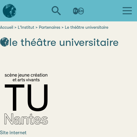
Aller
L'institut
au
Fr
En
d'études
contenu
avancées
principal
de
Accueil
L'Institut
Partenaires
Le théâtre universitaire
Fil
Nantes
le théâtre universitaire
d'Ariane
Site internet