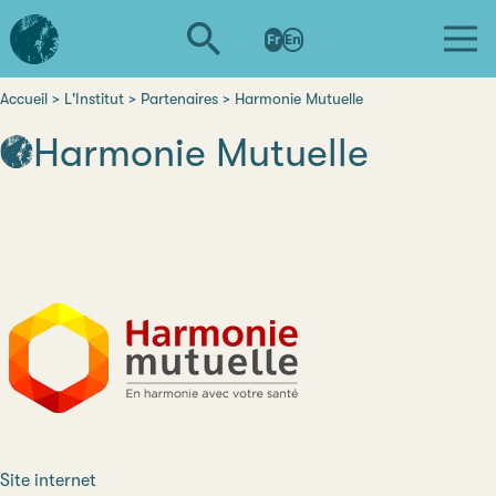
Aller
L'institut
au
Fr
En
d'études
contenu
avancées
principal
de
Accueil
L'Institut
Partenaires
Harmonie Mutuelle
Fil
Nantes
Harmonie Mutuelle
d'Ariane
Site internet