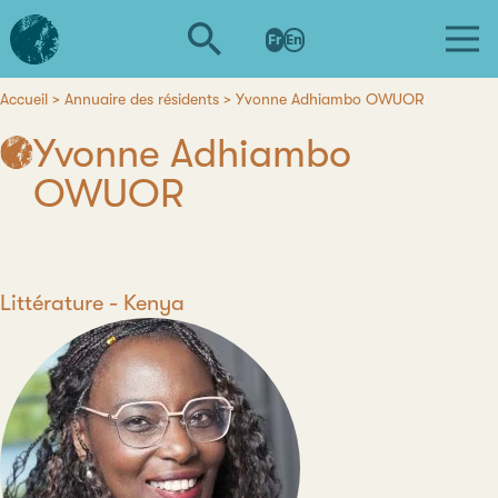
Aller
L'institut
au
Fr
En
d'études
contenu
avancées
principal
de
Accueil
Annuaire des résidents
Yvonne Adhiambo OWUOR
Fil
Nantes
Yvonne Adhiambo
d'Ariane
OWUOR
Discipline
Littérature
Pays
Kenya