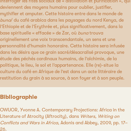
interroger les rites sociaux de « distillation et purification », qui
deviennent des moyens humains pour oublier, justifier,
mythifier et amputer. Cette histoire entre dans le monde de
buna
/ du café arabica dans les paysages du nord Kenya, de
l’Ethiopie et de l’Erythrée et, plus significativement, dans la
base spirituelle « effacée » de Zar, où
buna
trouva
originellement une voix transcendantale, un sens et une
personnalité d’humain honoraire. Cette histoire sera infusée
dans les désirs que ce grain sacré/désacralisé provoque, une
étude des péchés cardinaux humains, de l’alchimie, de la
politique, le lieu, le sol et l’appartenance. Elle (re)-situe la
culture du café en Afrique de l’est dans un acte littéraire de
restitution du grain à sa source, à son foyer et à son peuple.
Bibliographie
OWUOR, Yvonne A. Contemporary Projections: Africa in the
Literature of Atrocity (Aftrocity)
,
dans
Writers, Writing on
Conflicts and Wars in Africa
, Adonis and Abbey, 2009, pp. 17–
26.