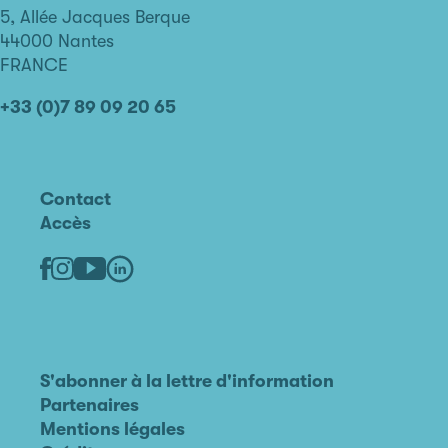
de
5, Allée Jacques Berque
Nantes
44000 Nantes
FRANCE
+33 (0)7 89 09 20 65
Contact
Accès
Linkedin
Youtube
Facebook
Instagram
S'abonner à la lettre d'information
Partenaires
Mentions légales