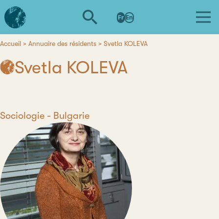
Aller
L'institut
au
Fr
En
d'études
contenu
avancées
principal
de
Accueil
Annuaire des résidents
Svetla KOLEVA
Fil
Nantes
Svetla KOLEVA
d'Ariane
Discipline
Sociologie
Pays
Bulgarie