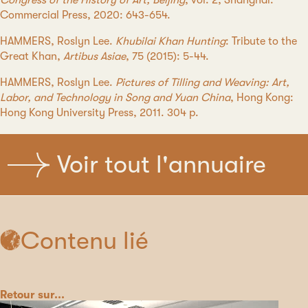
Congress of the History of Art, Beijing
, vol. 2, Shanghai:
Commercial Press, 2020: 643-654.
HAMMERS, Roslyn Lee.
Khubilai Khan Hunting
: Tribute to the
Great Khan,
Artibus Asiae
, 75 (2015): 5-44.
HAMMERS, Roslyn Lee.
Pictures of Tilling and Weaving: Art,
Labor, and Technology in Song and Yuan China
, Hong Kong:
Hong Kong University Press, 2011. 304 p.
Voir tout l'annuaire
Contenu lié
Catégorie
Retour sur...