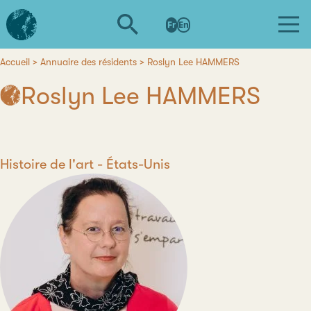
Aller
L'institut
au
Fr
En
d'études
contenu
avancées
principal
de
Accueil
Annuaire des résidents
Roslyn Lee HAMMERS
Fil
Nantes
Roslyn Lee HAMMERS
d'Ariane
Discipline
Histoire de l'art
Pays
États-Unis