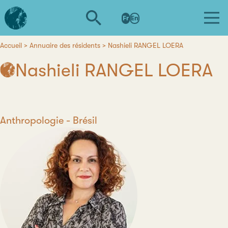
Aller
L'institut
au
Fr
En
d'études
contenu
avancées
principal
de
Accueil
Annuaire des résidents
Nashieli RANGEL LOERA
Fil
Nantes
Nashieli RANGEL LOERA
d'Ariane
Discipline
Anthropologie
Pays
Brésil