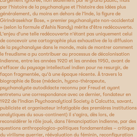
Largement ignorée, non seulement par le grand public, mais
par l'histoire de la psychanalyse et l'histoire des idées plus
généralement, du moins en dehors de l'Inde, la figure de
Girindrasekhar Bose, « premier psychanalyste non-occidental
» (selon la formule d'Ashis Nandy) mérite d'être redécouverte.
L'enjeu d'une telle redécouverte n'étant pas uniquement celui
de concevoir une cartographie plus exhaustive de la diffusion
de la psychanalyse dans le monde, mais de montrer comment
le freudisme a pu contribuer au processus de décolonisation
indienne, entre les années 1920 et les années 1950, avant de
s'effacer du paysage intellectuel indien pour ne resurgir, de
façon fragmentée, qu'à une époque récente. À travers la
biographie de Bose (médecin, hypno-thérapeute,
psychanalyste autodidacte reconnu par Freud et ayant
entretenu une correspondance avec ce dernier, fondateur en
1922 de l'Indian Psychoanalytical Society à Calcutta, savant,
publiciste et organisateur infatigable des premières institutions
analytiques du sous-continent) il s'agira, dès lors, de
reconsidérer le rôle joué, dans l’émancipation indienne, par des
questions anthropologico-politiques fondamentales – critique
du virilisme guerrier, réévaluation du féminin, reconfiguration