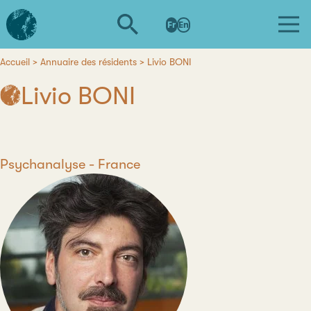
Aller
L'institut
au
Fr
En
d'études
contenu
avancées
principal
de
Accueil
Annuaire des résidents
Livio BONI
Fil
Nantes
Livio BONI
d'Ariane
Discipline
Psychanalyse
Pays
France