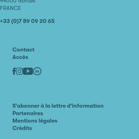
44000 Nantes
FRANCE
+33 (0)7 89 09 20 65
Contact
Accès
Linkedin
Youtube
Facebook
Instagram
S'abonner à la lettre d'information
Partenaires
Mentions légales
Crédits