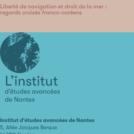
Liberté de navigation et droit de la mer :
regards croisés franco-coréens
L'institut
d'études
avancées
Institut d'études avancées de Nantes
de
5, Allée Jacques Berque
Nantes