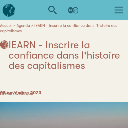
Aller
L'institut
au
Fr
En
d'études
contenu
avancées
principal
de
Accueil
Agenda
IEARN - Inscrire la confiance dans l'histoire des
Fil
capitalismes
Nantes
d'Ariane
IEARN - Inscrire la
confiance dans l'histoire
des capitalismes
Date
08 novembre 2023
Catégorie
Atelier/Colloque