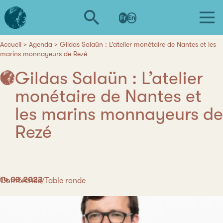
Aller
L'institut
au
Fr
En
d'études
contenu
avancées
principal
de
Accueil
Agenda
Gildas Salaün : L’atelier monétaire de Nantes et les
Fil
marins monnayeurs de Rezé
Nantes
d'Ariane
Gildas Salaün : L’atelier
monétaire de Nantes et
les marins monnayeurs de
Rezé
Date
14.03.2023
Catégorie
Conférence/Table ronde