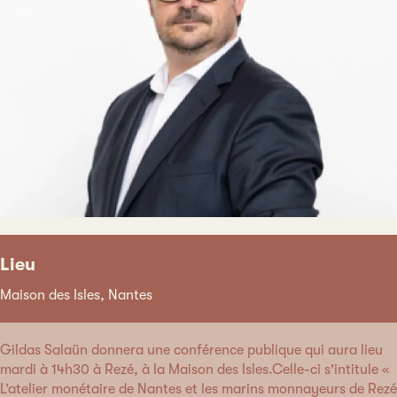
Lieu
Maison des Isles, Nantes
Gildas Salaün donnera une conférence publique qui aura lieu
mardi à 14h30 à Rezé, à la Maison des Isles.Celle-ci s'intitule «
L’atelier monétaire de Nantes et les marins monnayeurs de Rezé