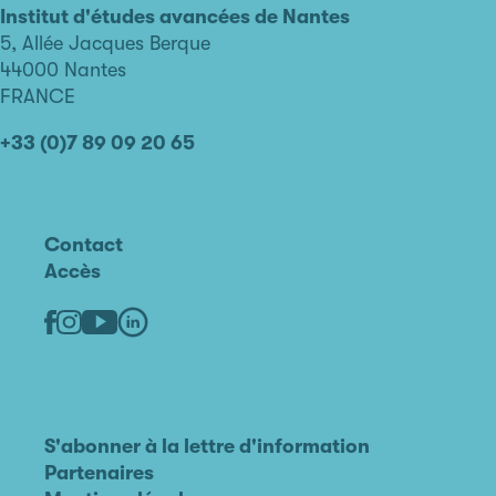
avancées
Institut d'études avancées de Nantes
de
5, Allée Jacques Berque
Nantes
44000 Nantes
FRANCE
+33 (0)7 89 09 20 65
Contact
Accès
Linkedin
Youtube
Facebook
Instagram
S'abonner à la lettre d'information
Partenaires