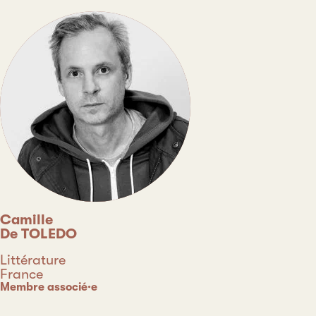
Camille
De TOLEDO
Discipline
Littérature
Pays
France
Type
Membre associé·e