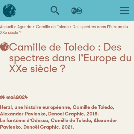
Aller
L'institut
au
Fr
En
d'études
contenu
avancées
principal
de
Accueil
Agenda
Camille de Toledo : Des spectres dans l'Europe du
Fil
XXe siècle ?
Nantes
d'Ariane
Camille de Toledo : Des
spectres dans l'Europe du
XXe siècle ?
Date
16 mai 2024
Catégorie
Rencontre
Herzl, une histoire européenne, Camille de Toledo,
Alexander Pavlenko, Denoel Graphic, 2018.
Le fantôme d'Odessa, Camille de Toledo, Alexander
Pavlenko, Denoël Graphic, 2021.