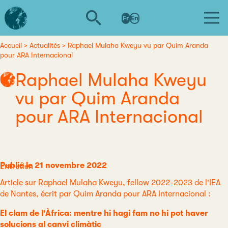
Aller
L'institut
au
Fr
En
d'études
contenu
avancées
principal
de
Accueil
Actualités
Raphael Mulaha Kweyu vu par Quim Aranda
Fil
pour ARA Internacional
Nantes
d'Ariane
Raphael Mulaha Kweyu
vu par Quim Aranda
pour ARA Internacional
Publié le 21 novembre 2022
Catégorie
Entretien
Article sur Raphael Mulaha Kweyu, fellow 2022-2023 de l'IEA
de Nantes, écrit par Quim Aranda pour ARA Internacional :
El clam de l'Àfrica: mentre hi hagi fam no hi pot haver
solucions al canvi climàtic