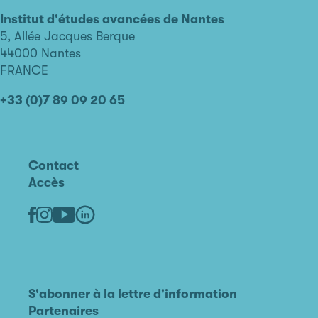
d'études
avancées
Institut d'études avancées de Nantes
de
5, Allée Jacques Berque
Nantes
44000 Nantes
FRANCE
+33 (0)7 89 09 20 65
Contact
Accès
Linkedin
Youtube
Facebook
Instagram
S'abonner à la lettre d'information
Partenaires