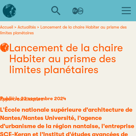
Aller
L'institut
au
Fr
En
d'études
contenu
avancées
principal
de
Accueil
Actualités
Lancement de la chaire Habiter au prisme des
Fil
limites planétaires
Nantes
d'Ariane
Lancement de la chaire
Habiter au prisme des
limites planétaires
Publié le 23 septembre 2024
Catégorie
Appel à candidature
L’École nationale supérieure d'architecture de
Nantes/Nantes Université, l'agence
d'urbanisme de la région nantaise, l'entreprise
SCE-Keran et l'Institut d'études avancées de