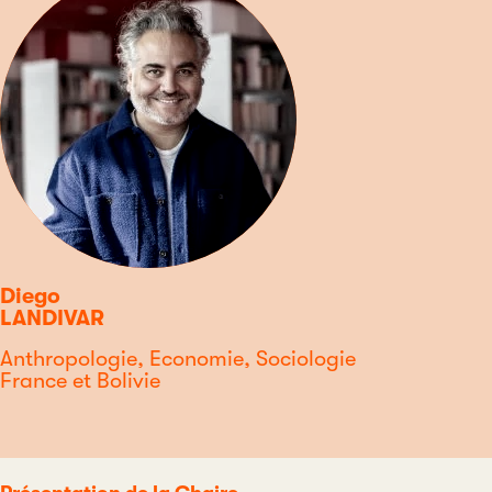
Diego
LANDIVAR
Discipline
Anthropologie, Economie, Sociologie
Pays
France et Bolivie
Type