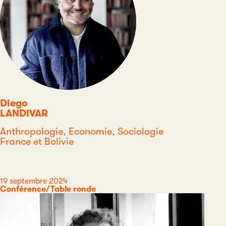
Diego
LANDIVAR
Discipline
Anthropologie, Economie, Sociologie
Pays
France et Bolivie
Type
Date
19 septembre 2024
Catégorie
Conférence/Table ronde