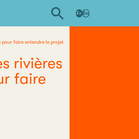
Fr
En
s pour faire entendre le projet
s rivières
r faire