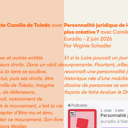
iste Camille de Toledo
avec
Personnalité juridique de 
plus créative ?
avec Caroli
Euradio - 2 juin 2026
Par Virginie Schadler
s et autres entités
Et si la Loire pouvait un jou
eurs droits. Dans un récit de
surprenante. Pourtant, aille
 la terre se soulève.
reconnaît une personnalité 
tut, puis ses droits, être
historique née d'une mobilis
ille de Toledo, imagine
dizaine de personnes se sont
 de défenseurs,
façons de faire évoluer le Dr
avail, notamment de
s le mouvement, c'est la vie
ccepter d’être mu et ému.
créer ce mouvement. Son livre
tions Verdier.