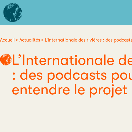
Aller
L'institut
au
d'études
contenu
avancées
principal
de
Nantes
Accueil
Actualités
L’Internationale des rivières : des podcast
Fil
L’Internationale de
d'Ariane
: des podcasts pou
entendre le projet