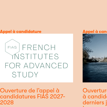
Catégorie
Appel à candidature
Catégorie
Appel à can
Ouverture de l’appel à
Ouvertur
candidatures FIAS 2027-
à candida
2028
derniers 