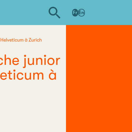
Fr
En
 Helveticum à Zurich
che junior
veticum à