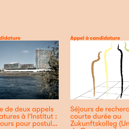
didature
Catégorie
Appel à candidature
e de deux appels
Séjours de recher
tures à l'Institut :
courte durée au
jours pour postuler
Zukunftskolleg (Un