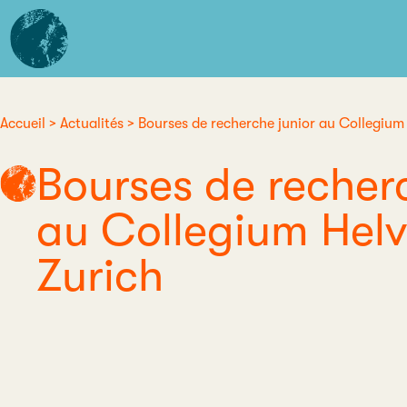
Aller
L'institut
au
d'études
contenu
avancées
principal
de
Nantes
Accueil
Actualités
Bourses de recherche junior au Collegium
Fil
Bourses de recher
d'Ariane
au Collegium Hel
Zurich