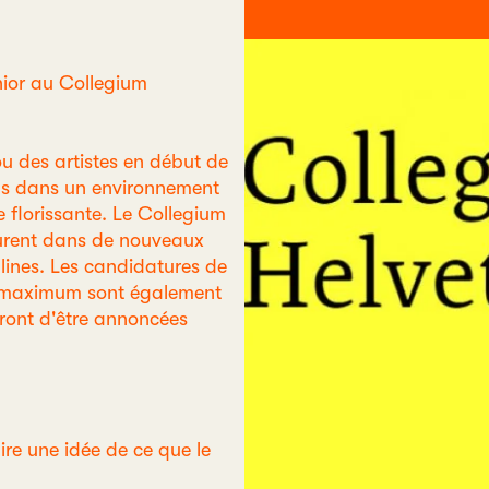
nior au Collegium
ou des artistes en début de
uels dans un environnement
e florissante. Le Collegium
nturent dans de nouveaux
lines. Les candidatures de
au maximum sont également
eront d'être annoncées
re une idée de ce que le