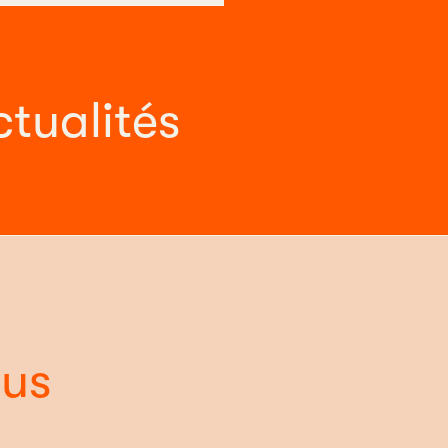
ctualités
ous