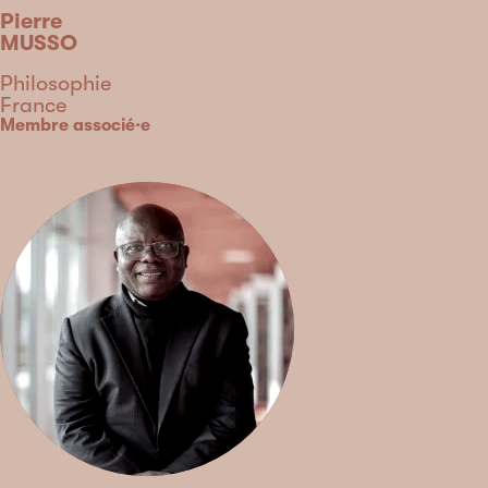
Pierre
MUSSO
Discipline
Philosophie
Country
France
Type
Membre associé·e