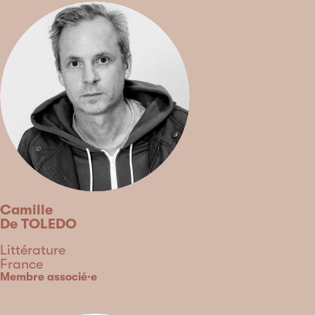
Camille
De TOLEDO
Discipline
Littérature
Country
France
Type
Membre associé·e