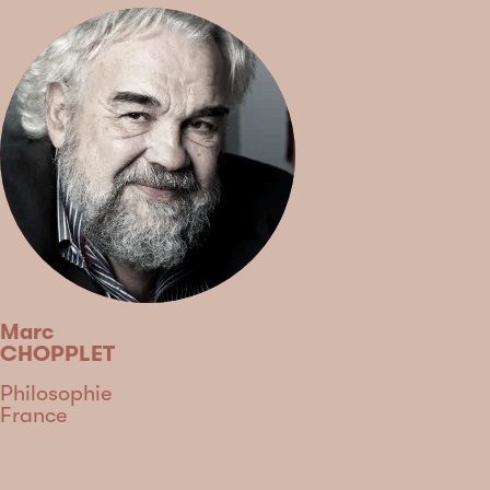
Marc
CHOPPLET
Discipline
Philosophie
Country
France
Type