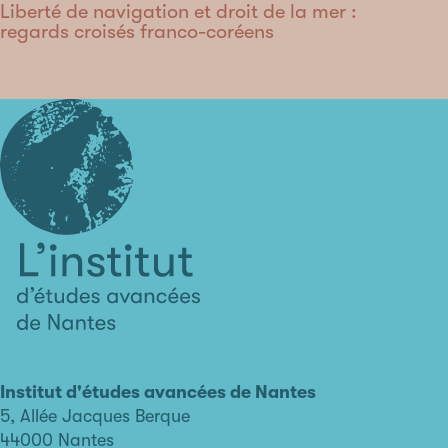
Liberté de navigation et droit de la mer :
regards croisés franco-coréens
L'institut
d'études
avancées
Institut d'études avancées de Nantes
de
5, Allée Jacques Berque
Nantes
44000 Nantes