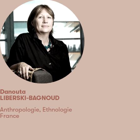
Danouta
LIBERSKI-BAGNOUD
Discipline
Anthropologie, Ethnologie
Country
France
Type