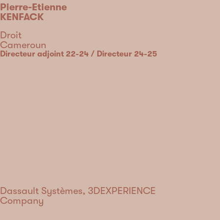
Pierre-Etienne
KENFACK
Discipline
Droit
Country
Cameroun
Type
Position
Directeur adjoint 22-24 / Directeur 24-25
Dassault Systèmes, 3DEXPERIENCE
Company